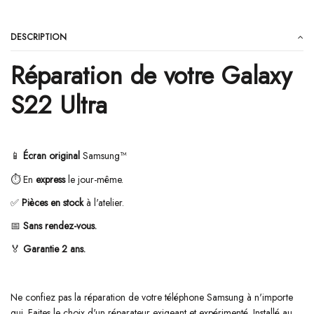
DESCRIPTION
Réparation de votre Galaxy
S22 Ultra
📱
Écran original
Samsung
™
⏱️
En
express
le jour-même.
✅
Pièces en stock
à l'atelier.
📅
Sans rendez-vous.
🏅
G
arantie 2 ans.
Ne confiez pas la réparation de votre téléphone Samsung à n'importe
qui. Faites le choix d'un réparateur exigeant et expérimenté. Installé au