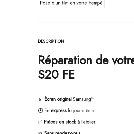
Pose d'un film en verre trempé
DESCRIPTION
Réparation de votr
S20 FE
📱
Écran original
Samsung
™
⏱️
En
express
le jour-même.
✅
Pièces en stock
à l'atelier.
📅
Sans rendez-vous.